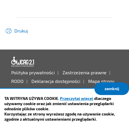
Drukuj
Deklaracja dostępności
Polityka prywatności
Zastrzeżenia prawne
RODO
Deklaracja dostępności
Mapa strony
zamknij
Projekt:
IntraCOM.pl
TA WITRYNA UŻYWA COOKIE.
Przeczytaj więcej
dlaczego
używamy cookie oraz jak zmienić ustawienia przeglądarki
odnośnie plików cookie.
Korzystając ze strony wyrażasz zgodę na używanie cookie,
zgodnie z aktualnymi ustawieniami przeglądarki.